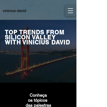
TOP TRENDS FROM
SILICON VALLEY
WITH VINICIUS DAVID
Conheça
os tópicos
das palestras