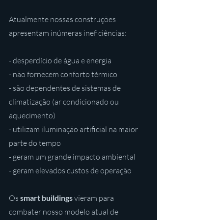
Atualmente nossas construções 
apresentam inúmeras ineficiências:
- desperdício de água e energia
- não fornecem conforto térmico
- são dependentes de sistemas de 
climatização (ar condicionado ou 
aquecimento)
- utilizam iluminação artificial na maior 
parte do tempo
- geram um grande impacto ambiental
- geram elevados custos de operação
Os 
smart buildings
 vieram para 
combater nosso modelo atual de 