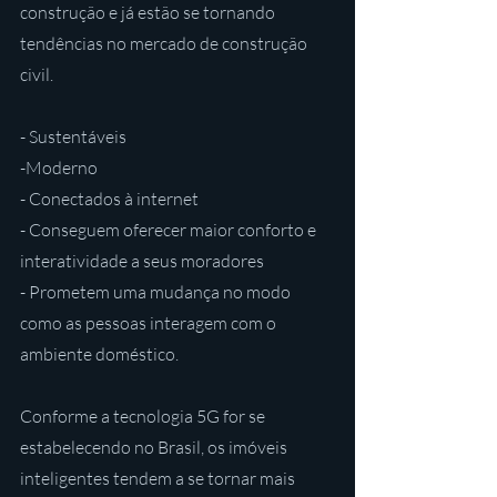
construção e já estão se tornando 
tendências no mercado de construção 
civil.
- Sustentáveis
-Moderno
- Conectados à internet
- Conseguem oferecer maior conforto e 
interatividade a seus moradores
- Prometem uma mudança no modo 
como as pessoas interagem com o 
ambiente doméstico.
Conforme a tecnologia 5G for se 
estabelecendo no Brasil, os imóveis 
inteligentes tendem a se tornar mais 