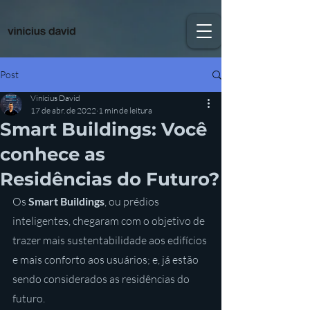
Post
Vinícius David
17 de abr. de 2022
1 min de leitura
Smart Buildings: Você
conhece as
Residências do Futuro?
Os 
Smart Buildings
, ou prédios 
inteligentes, chegaram com o objetivo de 
trazer mais sustentabilidade aos edifícios 
e mais conforto aos usuários; e, já estão 
sendo considerados as residências do 
futuro.