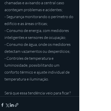
chamadas e avisando a central caso 
aconteçam problemas e acidentes;
- Segurança monitorando o perímetro do 
edifício e as áreas críticas;
- Consumo de energia, com medidores 
inteligentes e sensores de ocupação;
- Consumo de água, onde os medidores 
detectam vazamentos ou desperdícios;
- Controles de temperatura e 
luminosidade, possibilitando um 
conforto térmico e ajuste individual de 
temperatura e iluminação.
Será que essa tendência veio para ficar?