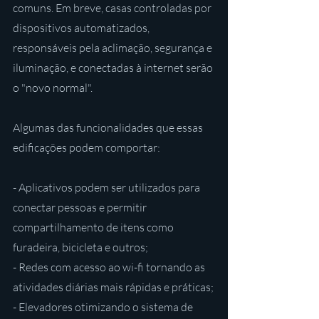
comuns. Em breve, casas controladas por 
dispositivos automatizados, 
responsáveis pela aclimação, segurança e 
iluminação, e conectadas à internet serão 
o "novo normal".
Algumas das funcionalidades que essas 
edificações podem comportar:
- Aplicativos podem ser utilizados para 
conectar pessoas e permitir 
compartilhamento de itens como 
furadeira, bicicleta e outros;
- Redes com acesso ao wi-fi tornando as 
atividades diárias mais rápidas e práticas;
- Elevadores otimizando o sistema de 