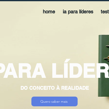
home
ia para líderes
tes
 PARA LÍDER
DO CONCEITO À REALIDADE
Quero saber mais