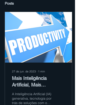
Posts
27 de jun. de 2023
∙
1
min
Mais Inteligência
Artificial, Mais
Produtividade?
A Inteligência Artificial (IA)
generativa, tecnologia por
trás de soluções com o