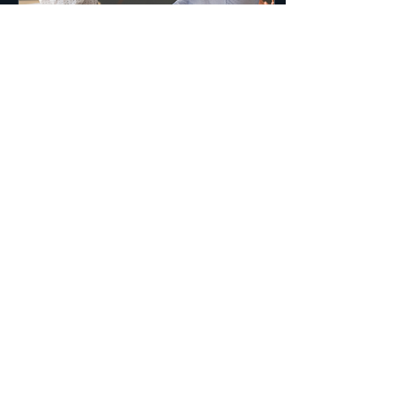
30 de mai. de 2023
∙
1
min
Competência e caráter:
a definição de um LÍDER
completo?
Por que os melhores
jogadores não se tornam
os melhores técnicos?
Não basta apenas ser um
líder de competência, de
alta performance. É...
7
0
Ver mais