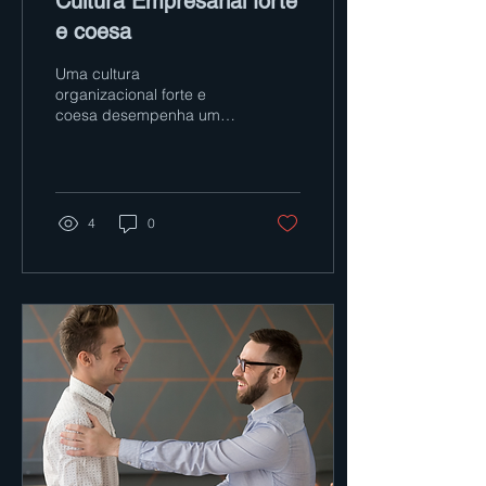
Cultura Empresarial forte
e coesa
Uma cultura
organizacional forte e
coesa desempenha um
papel crucial no sucesso
de uma empresa. Ela
representa os valores,
crenças,...
4
0